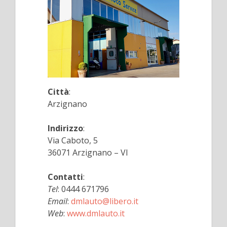
Città
:
Arzignano
Indirizzo
:
Via Caboto, 5
36071 Arzignano – VI
Contatti
:
Tel
: 0444 671796
Email
:
dmlauto@libero.it
Web
:
www.dmlauto.it